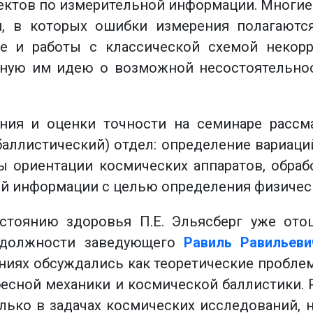
ектов по измерительной информации. Многи
и, в которых ошибки измерения полагаютс
же и работы с классической схемой некор
нную им идею о возможной несостоятельно
ия и оценки точности на семинаре рассма
баллистический) отдел: определение вариац
ы ориентации космических аппаратов, обра
ной информации с целью определения физиче
остоянию здоровья П.Е. Эльясберг уже ото
в должности заведующего
Равиль Равильеви
аниях обсуждались как теоретические проблем
есной механики и космической баллистики. 
ько в задачах космических исследований, н