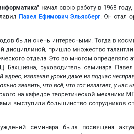
 информатика"
начал свою работу в 1968 году
главил
Павел Ефимович Эльясберг
. Он стал 
 годов были очень интересными. Тогда в косми
ой дисциплиной, пришло множество талантл
еского отдела. Это во многом определяло а
Ц Бахшияна, руководитель семинара Павел
 адрес, извлекая уроки даже из подчас несправ
льно заявить, что всё, что тот излагает, у нас 
ского на кафедре теоретической механики МГУ
дами выступили большинство сотрудников о
суждений семинара была посвящена акту