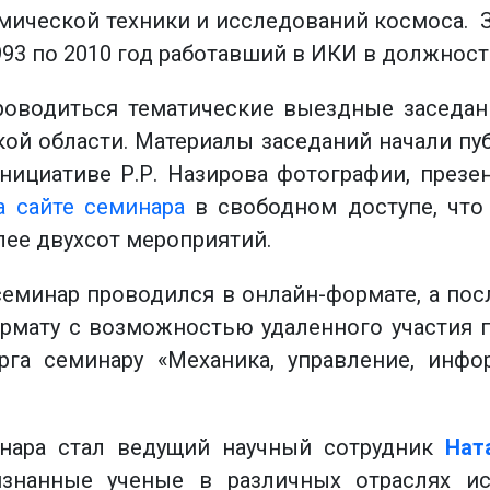
мической техники и исследований космоса. 
1993 по 2010 год работавший в ИКИ в должност
 проводиться тематические выездные заседа
кой области. Материалы заседаний начали пу
инициативе Р.Р. Назирова фотографии, презе
а сайте семинара
в свободном доступе, что
лее двухсот мероприятий.
семинар проводился в онлайн-формате, а пос
мату с возможностью удаленного участия по
рга семинару «Механика, управление, инф
инара стал ведущий научный сотрудник
Нат
изнанные ученые в различных отраслях и